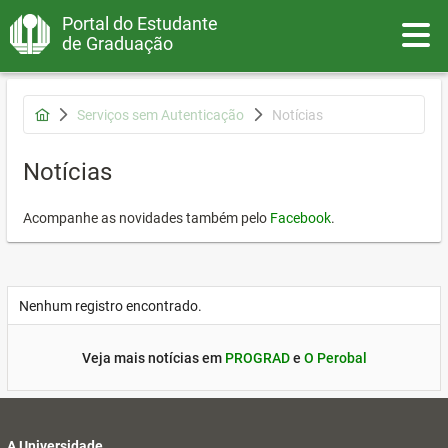
Portal do Estudante
Toggle
de Graduação
Serviços sem Autenticação
Notícias
Notícias
Acompanhe as novidades também pelo
Facebook
.
Nenhum registro encontrado.
Veja mais notícias em
PROGRAD
e
O Perobal
A Universidade