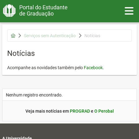
Portal do Estudante
Toggle
de Graduação
Serviços sem Autenticação
Notícias
Notícias
Acompanhe as novidades também pelo
Facebook
.
Nenhum registro encontrado.
Veja mais notícias em
PROGRAD
e
O Perobal
A Universidade