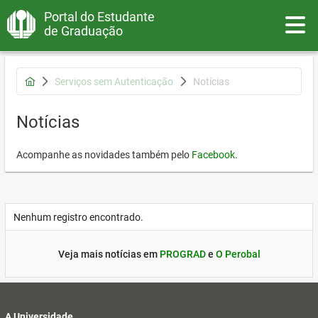
Portal do Estudante
Toggle
de Graduação
Serviços sem Autenticação
Notícias
Notícias
Acompanhe as novidades também pelo
Facebook
.
Nenhum registro encontrado.
Veja mais notícias em
PROGRAD
e
O Perobal
A Universidade