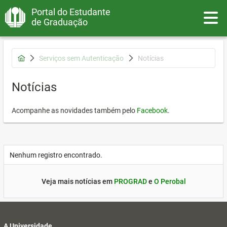
Portal do Estudante
Toggle
de Graduação
Serviços sem Autenticação
Notícias
Notícias
Acompanhe as novidades também pelo
Facebook
.
Nenhum registro encontrado.
Veja mais notícias em
PROGRAD
e
O Perobal
A Universidade