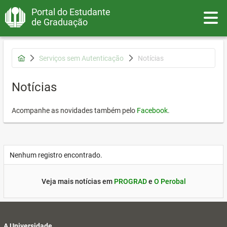
Portal do Estudante
Toggle
de Graduação
Serviços sem Autenticação
Notícias
Notícias
Acompanhe as novidades também pelo
Facebook
.
Nenhum registro encontrado.
Veja mais notícias em
PROGRAD
e
O Perobal
A Universidade