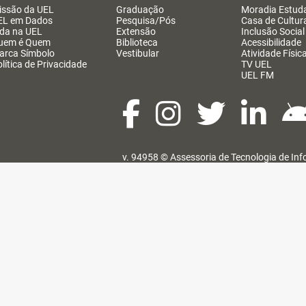
issão da UEL
Graduação
Moradia Estuda
EL em Dados
Pesquisa/Pós
Casa de Cultur
ida na UEL
Extensão
Inclusão Social
uem é Quem
Biblioteca
Acessibilidade
arca Símbolo
Vestibular
Atividade Físic
lítica de Privacidade
TV UEL
UEL FM
v. 94958 ©
Assessoria de Tecnologia de In