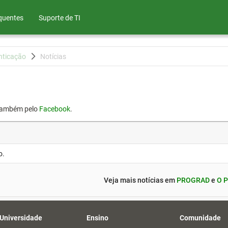
quentes
Suporte de TI
nticação
Notícias
também pelo
Facebook
.
o.
Veja mais notícias em
PROGRAD
e
O P
 Universidade
Ensino
Comunidade