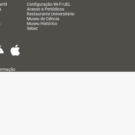
ntil
Configuração Wi-Fi UEL
a
Acesso a Periódicos
Restaurante Universitário
Museu de Ciência
a
Museu Histórico
Sebec
formação
@