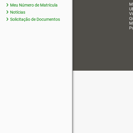
M
Meu Número de Matrícula
U
Notícias
V
Q
Solicitação de Documentos
M
Po