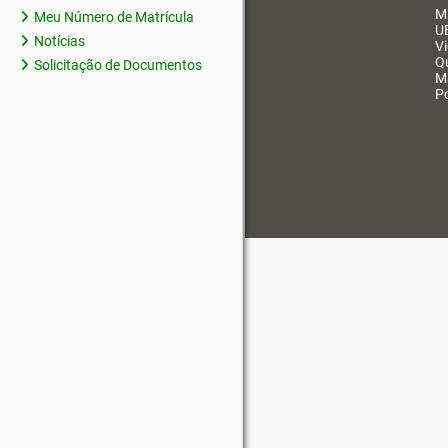
M
Meu Número de Matrícula
U
Notícias
V
Q
Solicitação de Documentos
M
Po