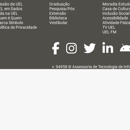
issão da UEL
Graduação
Moradia Estuda
EL em Dados
Pesquisa/Pós
Casa de Cultur
ida na UEL
Extensão
Inclusão Social
uem é Quem
Biblioteca
Acessibilidade
arca Símbolo
Vestibular
Atividade Físic
lítica de Privacidade
TV UEL
UEL FM
v. 94958 ©
Assessoria de Tecnologia de In