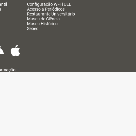
ntil
Configuração Wi-Fi UEL
a
Acesso a Periódicos
Restaurante Universitário
Museu de Ciência
a
Museu Histórico
Sebec
formação
@