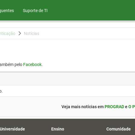
quentes
Suporte de TI
nticação
Notícias
também pelo
Facebook
.
o.
Veja mais notícias em
PROGRAD
e
O P
 Universidade
Ensino
Comunidade