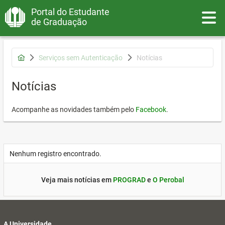
Portal do Estudante
Toggle
de Graduação
Serviços sem Autenticação
Notícias
Notícias
Acompanhe as novidades também pelo
Facebook
.
Nenhum registro encontrado.
Veja mais notícias em
PROGRAD
e
O Perobal
A Universidade