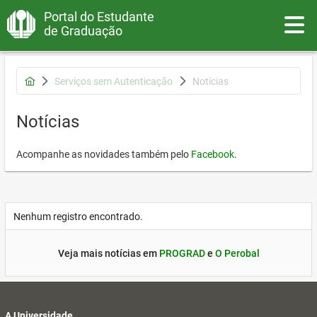
Portal do Estudante
Toggle
de Graduação
Serviços sem Autenticação
Notícias
Notícias
Acompanhe as novidades também pelo
Facebook
.
Nenhum registro encontrado.
Veja mais notícias em
PROGRAD
e
O Perobal
A Universidade