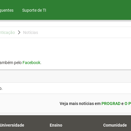
quentes
Suporte de TI
nticação
Notícias
também pelo
Facebook
.
o.
Veja mais notícias em
PROGRAD
e
O P
 Universidade
Ensino
Comunidade