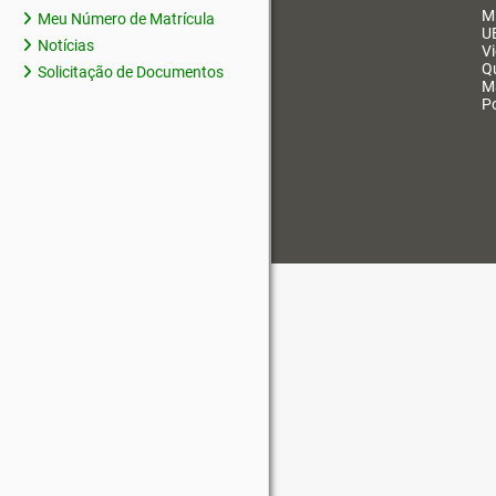
M
Meu Número de Matrícula
U
Notícias
V
Q
Solicitação de Documentos
M
Po