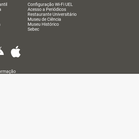
ntil
Configuração Wi-Fi UEL
a
Acesso a Periódicos
Restaurante Universitário
Museu de Ciência
a
Museu Histórico
Sebec
formação
@