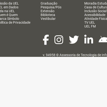
issão da UEL
Graduação
Moradia Estuda
EL em Dados
Pesquisa/Pós
Casa de Cultur
ida na UEL
Extensão
Inclusão Social
uem é Quem
Biblioteca
Acessibilidade
arca Símbolo
Vestibular
Atividade Físic
lítica de Privacidade
TV UEL
UEL FM
v. 94958 ©
Assessoria de Tecnologia de In