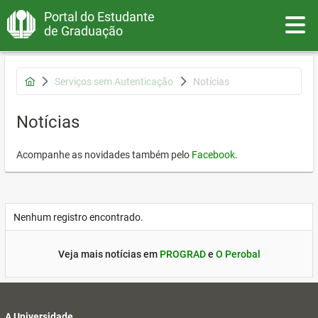
Portal do Estudante
Toggle
de Graduação
Serviços sem Autenticação
Notícias
Notícias
Acompanhe as novidades também pelo
Facebook
.
Nenhum registro encontrado.
Veja mais notícias em
PROGRAD
e
O Perobal
A Universidade