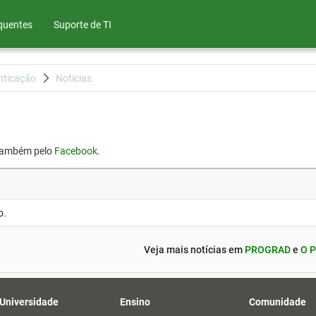
quentes
Suporte de TI
nticação
Notícias
também pelo
Facebook
.
o.
Veja mais notícias em
PROGRAD
e
O P
 Universidade
Ensino
Comunidade