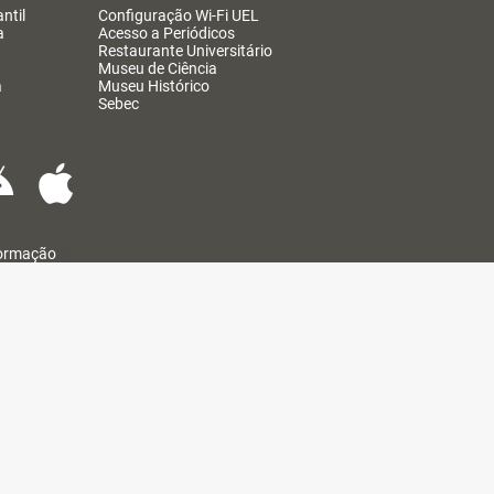
ntil
Configuração Wi-Fi UEL
a
Acesso a Periódicos
Restaurante Universitário
Museu de Ciência
a
Museu Histórico
Sebec
formação
@