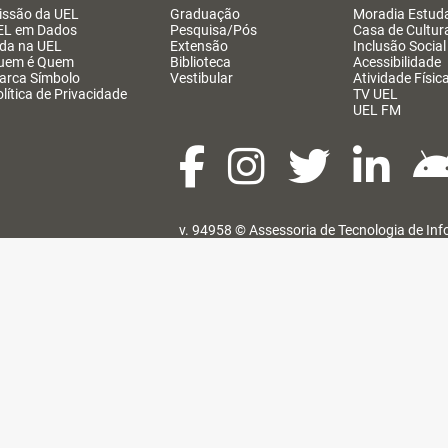
issão da UEL
Graduação
Moradia Estuda
EL em Dados
Pesquisa/Pós
Casa de Cultur
ida na UEL
Extensão
Inclusão Social
uem é Quem
Biblioteca
Acessibilidade
arca Símbolo
Vestibular
Atividade Físic
lítica de Privacidade
TV UEL
UEL FM
v. 94958 ©
Assessoria de Tecnologia de In