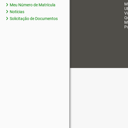
M
Meu Número de Matrícula
U
Notícias
V
Q
Solicitação de Documentos
M
Po