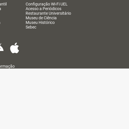
ntil
Configuração Wi-Fi UEL
a
Acesso a Periódicos
Restaurante Universitário
Museu de Ciência
a
Museu Histórico
Sebec
formação
@