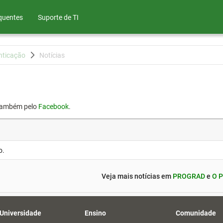
quentes
Suporte de TI
nticação
Notícias
também pelo
Facebook
.
o.
Veja mais notícias em
PROGRAD
e
O P
 Universidade
Ensino
Comunidade