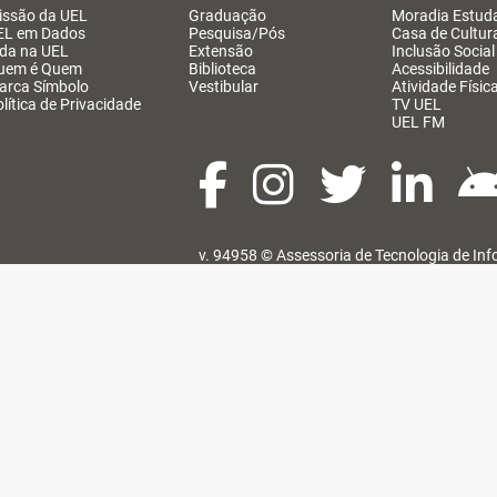
issão da UEL
Graduação
Moradia Estuda
EL em Dados
Pesquisa/Pós
Casa de Cultur
ida na UEL
Extensão
Inclusão Social
uem é Quem
Biblioteca
Acessibilidade
arca Símbolo
Vestibular
Atividade Físic
lítica de Privacidade
TV UEL
UEL FM
v. 94958 ©
Assessoria de Tecnologia de In