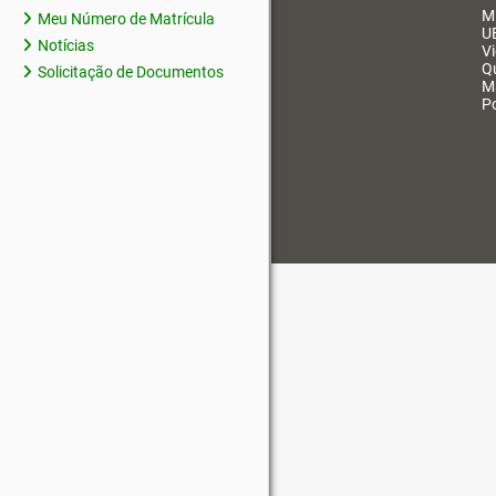
M
Meu Número de Matrícula
U
Notícias
V
Q
Solicitação de Documentos
M
Po