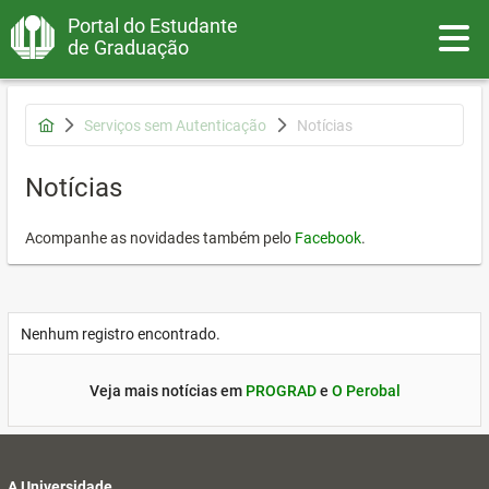
Portal do Estudante
Toggle
de Graduação
Serviços sem Autenticação
Notícias
Notícias
Acompanhe as novidades também pelo
Facebook
.
Nenhum registro encontrado.
Veja mais notícias em
PROGRAD
e
O Perobal
A Universidade