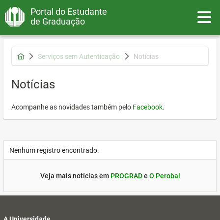
Portal do Estudante
Toggle
de Graduação
Serviços sem Autenticação
Notícias
Notícias
Acompanhe as novidades também pelo
Facebook
.
Nenhum registro encontrado.
Veja mais notícias em
PROGRAD
e
O Perobal
A Universidade