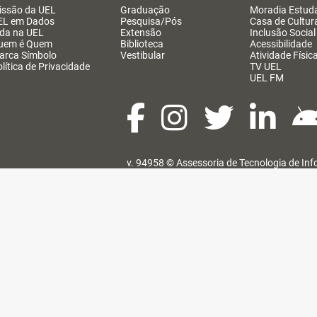
issão da UEL
Graduação
Moradia Estuda
EL em Dados
Pesquisa/Pós
Casa de Cultur
ida na UEL
Extensão
Inclusão Social
uem é Quem
Biblioteca
Acessibilidade
arca Símbolo
Vestibular
Atividade Físic
lítica de Privacidade
TV UEL
UEL FM
v. 94958 ©
Assessoria de Tecnologia de In