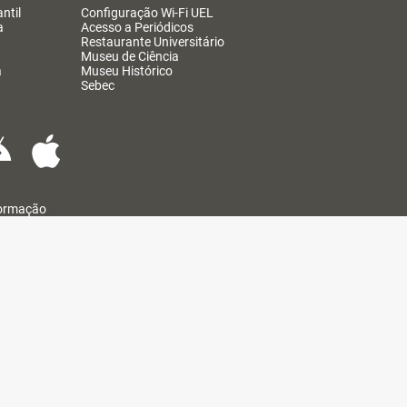
ntil
Configuração Wi-Fi UEL
a
Acesso a Periódicos
Restaurante Universitário
Museu de Ciência
a
Museu Histórico
Sebec
formação
@