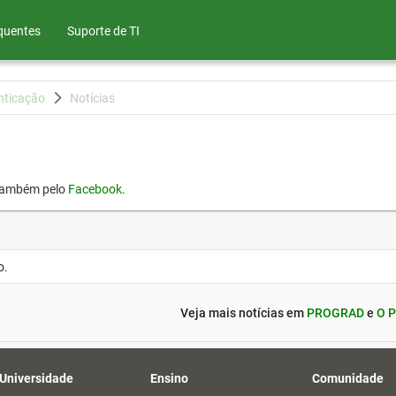
quentes
Suporte de TI
nticação
Notícias
também pelo
Facebook
.
o.
Veja mais notícias em
PROGRAD
e
O P
 Universidade
Ensino
Comunidade