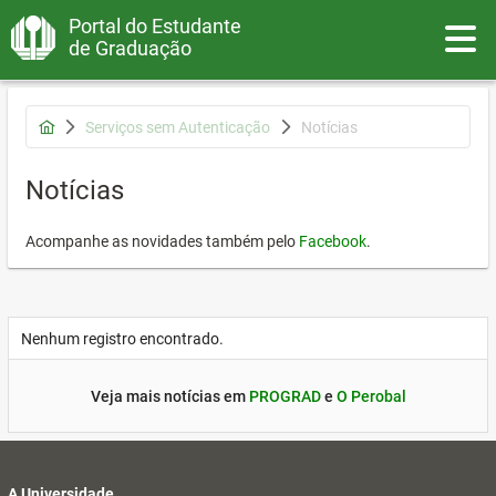
Portal do Estudante
Toggle
de Graduação
Serviços sem Autenticação
Notícias
Notícias
Acompanhe as novidades também pelo
Facebook
.
Nenhum registro encontrado.
Veja mais notícias em
PROGRAD
e
O Perobal
A Universidade