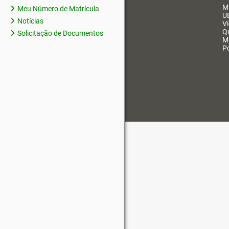
M
Meu Número de Matrícula
U
Notícias
V
Q
Solicitação de Documentos
M
Po