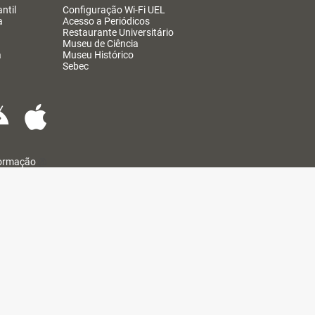
ntil
Configuração Wi-Fi UEL
a
Acesso a Periódicos
Restaurante Universitário
Museu de Ciência
a
Museu Histórico
Sebec
formação
@