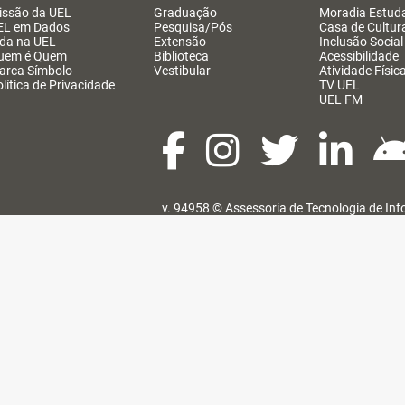
issão da UEL
Graduação
Moradia Estuda
EL em Dados
Pesquisa/Pós
Casa de Cultur
ida na UEL
Extensão
Inclusão Social
uem é Quem
Biblioteca
Acessibilidade
arca Símbolo
Vestibular
Atividade Físic
lítica de Privacidade
TV UEL
UEL FM
v. 94958 ©
Assessoria de Tecnologia de In