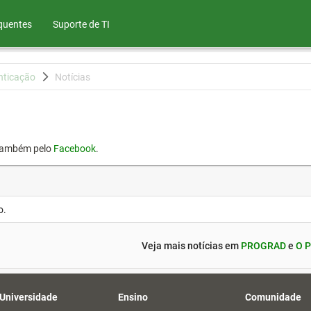
quentes
Suporte de TI
nticação
Notícias
também pelo
Facebook
.
o.
Veja mais notícias em
PROGRAD
e
O P
 Universidade
Ensino
Comunidade