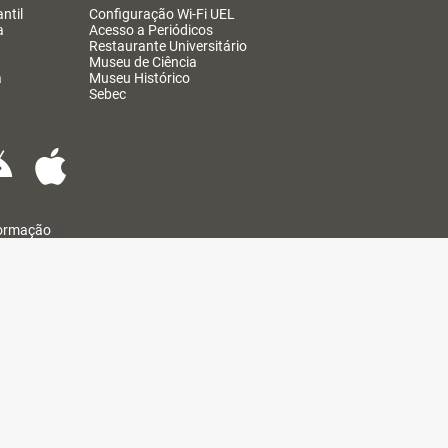
ntil
Configuração Wi-Fi UEL
a
Acesso a Periódicos
Restaurante Universitário
Museu de Ciência
a
Museu Histórico
Sebec
formação
@