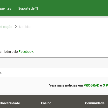
quentes
Suporte de TI
nticação
Notícias
também pelo
Facebook
.
o.
Veja mais notícias em
PROGRAD
e
O P
 Universidade
Ensino
Comunidade