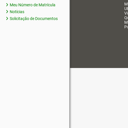
M
Meu Número de Matrícula
U
Notícias
V
Q
Solicitação de Documentos
M
Po