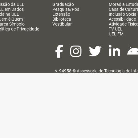
issão da UEL
Graduação
Moradia Estuda
EL em Dados
Pesquisa/Pós
Casa de Cultur
ida na UEL
Extensão
Inclusão Social
uem é Quem
Biblioteca
Acessibilidade
arca Símbolo
Vestibular
Atividade Físic
lítica de Privacidade
TV UEL
UEL FM
v. 94958 ©
Assessoria de Tecnologia de In