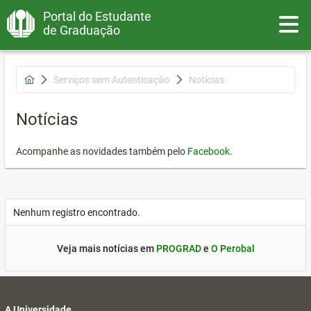
Portal do Estudante
Toggle
de Graduação
Serviços sem Autenticação
Notícias
Notícias
Acompanhe as novidades também pelo
Facebook
.
Nenhum registro encontrado.
Veja mais notícias em
PROGRAD
e
O Perobal
A Universidade