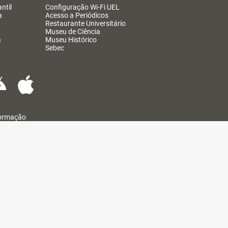
ntil
Configuração Wi-Fi UEL
a
Acesso a Periódicos
Restaurante Universitário
Museu de Ciência
a
Museu Histórico
Sebec
formação
@