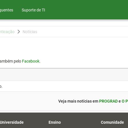
quentes
Suporte de TI
nticação
Notícias
também pelo
Facebook
.
o.
Veja mais notícias em
PROGRAD
e
O P
 Universidade
Ensino
Comunidade