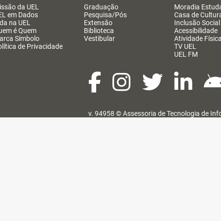
issão da UEL
Graduação
Moradia Estuda
EL em Dados
Pesquisa/Pós
Casa de Cultur
ida na UEL
Extensão
Inclusão Social
uem é Quem
Biblioteca
Acessibilidade
arca Símbolo
Vestibular
Atividade Físic
lítica de Privacidade
TV UEL
UEL FM
v. 94958 ©
Assessoria de Tecnologia de In