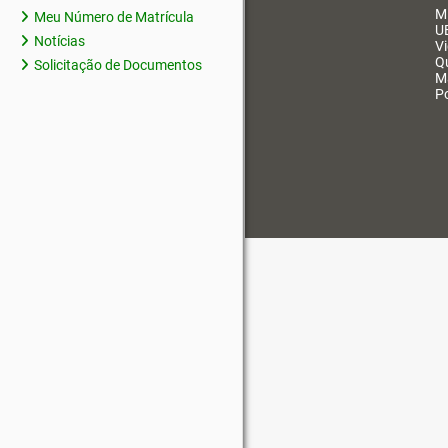
M
Meu Número de Matrícula
U
Notícias
V
Q
Solicitação de Documentos
M
Po