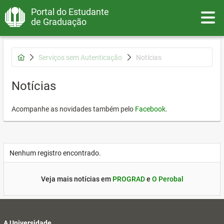
Portal do Estudante
Toggle
de Graduação
Serviços sem Autenticação
Notícias
Notícias
Acompanhe as novidades também pelo
Facebook
.
Nenhum registro encontrado.
Veja mais notícias em
PROGRAD
e
O Perobal
A Universidade