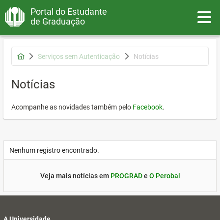
Portal do Estudante
Toggle
de Graduação
Serviços sem Autenticação
Notícias
Notícias
Acompanhe as novidades também pelo
Facebook
.
Nenhum registro encontrado.
Veja mais notícias em
PROGRAD
e
O Perobal
A Universidade