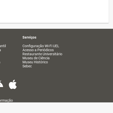
Serviços
ntil
Configuração Wi-Fi UEL
a
Acesso a Periódicos
Restaurante Universitário
Museu de Ciência
a
Museu Histórico
Sebec
formação
@