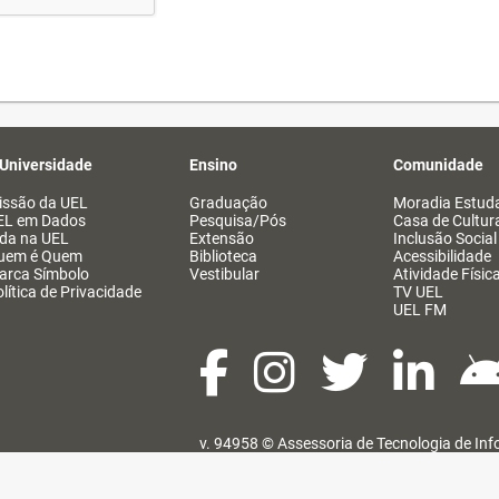
 Universidade
Ensino
Comunidade
issão da UEL
Graduação
Moradia Estuda
EL em Dados
Pesquisa/Pós
Casa de Cultur
ida na UEL
Extensão
Inclusão Social
uem é Quem
Biblioteca
Acessibilidade
arca Símbolo
Vestibular
Atividade Físic
lítica de Privacidade
TV UEL
UEL FM
v. 94958 ©
Assessoria de Tecnologia de In