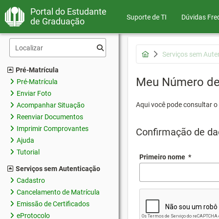
Portal do Estudante
Suporte de TI
Dúvidas Fre
de Graduação
Serviços sem Aute
Pré-Matrícula
Meu Número de 
Pré-Matrícula
Enviar Foto
Aqui você pode consultar o
Acompanhar Situação
Reenviar Documentos
Imprimir Comprovantes
Confirmação de da
Ajuda
Tutorial
Primeiro nome
*
Serviços sem Autenticação
Cadastro
Cancelamento de Matrícula
Emissão de Certificados
eProtocolo