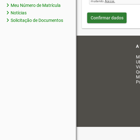
Meu Número de Matrícula
Notícias
Confirmar dados
Solicitação de Documentos
A
M
U
V
Q
M
Po