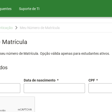
quentes
Suporte de TI
nticação
Meu Número de Matrícula
Matrícula
 seu número de Matrícula. Opção válida apenas para estudantes ativos.
dos
Data de nascimento
*
CPF
*