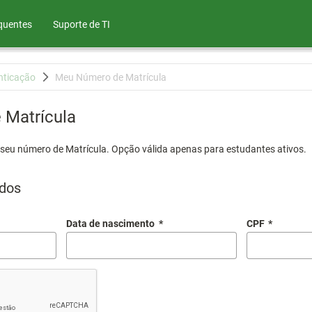
quentes
Suporte de TI
nticação
Meu Número de Matrícula
Matrícula
 seu número de Matrícula. Opção válida apenas para estudantes ativos.
dos
Data de nascimento
*
CPF
*