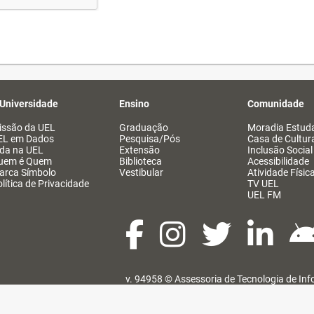
 Universidade
Ensino
Comunidade
issão da UEL
Graduação
Moradia Estuda
EL em Dados
Pesquisa/Pós
Casa de Cultur
ida na UEL
Extensão
Inclusão Social
uem é Quem
Biblioteca
Acessibilidade
arca Símbolo
Vestibular
Atividade Físic
lítica de Privacidade
TV UEL
UEL FM
v. 94958 ©
Assessoria de Tecnologia de In