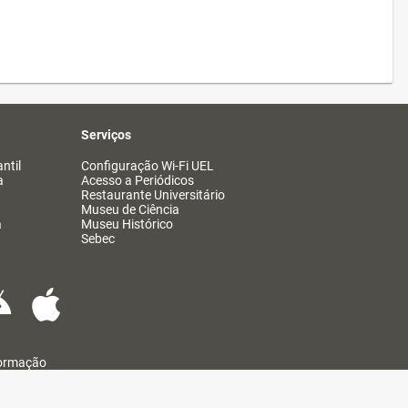
Serviços
ntil
Configuração Wi-Fi UEL
a
Acesso a Periódicos
Restaurante Universitário
Museu de Ciência
a
Museu Histórico
Sebec
formação
@