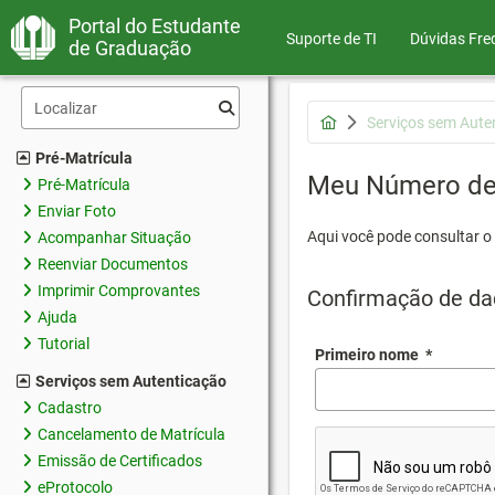
Portal do Estudante
Suporte de TI
Dúvidas Fre
de Graduação
Serviços sem Aute
Pré-Matrícula
Meu Número de 
Pré-Matrícula
Enviar Foto
Aqui você pode consultar o
Acompanhar Situação
Reenviar Documentos
Imprimir Comprovantes
Confirmação de da
Ajuda
Tutorial
Primeiro nome
*
Serviços sem Autenticação
Cadastro
Cancelamento de Matrícula
Emissão de Certificados
eProtocolo