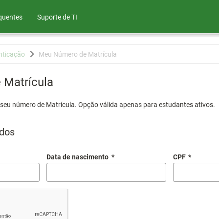
quentes
Suporte de TI
nticação
Meu Número de Matrícula
Matrícula
 seu número de Matrícula. Opção válida apenas para estudantes ativos.
dos
Data de nascimento
*
CPF
*