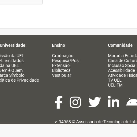
 Universidade
Ensino
Comunidade
issão da UEL
Graduação
Moradia Estuda
EL em Dados
Pesquisa/Pós
Casa de Cultur
ida na UEL
Extensão
Inclusão Social
uem é Quem
Biblioteca
Acessibilidade
arca Símbolo
Vestibular
Atividade Físic
lítica de Privacidade
TV UEL
UEL FM
v. 94958 ©
Assessoria de Tecnologia de In