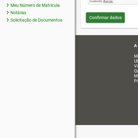
Meu Número de Matrícula
Notícias
Confirmar dados
Solicitação de Documentos
A
M
U
V
Q
M
Po