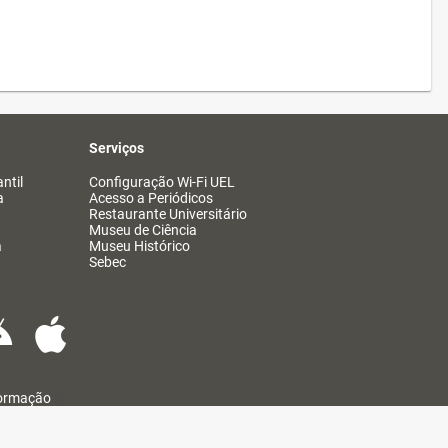
Serviços
ntil
Configuração Wi-Fi UEL
a
Acesso a Periódicos
Restaurante Universitário
Museu de Ciência
a
Museu Histórico
Sebec
formação
@