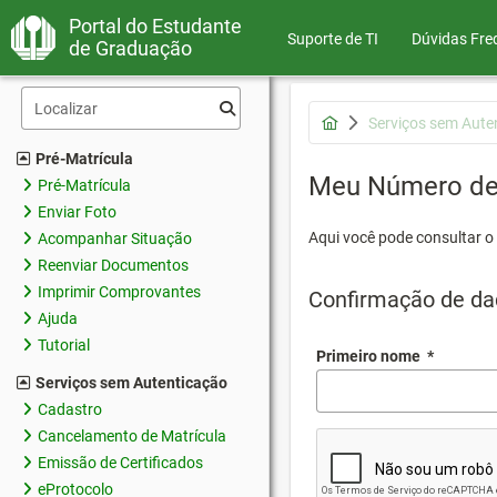
Portal do Estudante
Suporte de TI
Dúvidas Fre
de Graduação
Serviços sem Aute
Pré-Matrícula
Meu Número de 
Pré-Matrícula
Enviar Foto
Aqui você pode consultar o
Acompanhar Situação
Reenviar Documentos
Imprimir Comprovantes
Confirmação de da
Ajuda
Tutorial
Primeiro nome
*
Serviços sem Autenticação
Cadastro
Cancelamento de Matrícula
Emissão de Certificados
eProtocolo