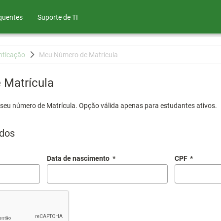
quentes
Suporte de TI
nticação
Meu Número de Matrícula
Matrícula
 seu número de Matrícula. Opção válida apenas para estudantes ativos.
dos
Data de nascimento
*
CPF
*