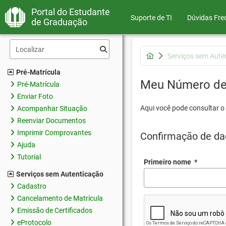
Portal do Estudante
Suporte de TI
Dúvidas Fre
de Graduação
Serviços sem Aute
Pré-Matrícula
Meu Número de 
Pré-Matrícula
Enviar Foto
Aqui você pode consultar o
Acompanhar Situação
Reenviar Documentos
Imprimir Comprovantes
Confirmação de da
Ajuda
Tutorial
Primeiro nome
*
Serviços sem Autenticação
Cadastro
Cancelamento de Matrícula
Emissão de Certificados
eProtocolo