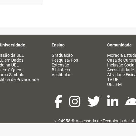
 Universidade
Ensino
Comunidade
issão da UEL
Graduação
Moradia Estuda
EL em Dados
Pesquisa/Pós
Casa de Cultur
ida na UEL
Extensão
Inclusão Social
uem é Quem
Biblioteca
Acessibilidade
arca Símbolo
Vestibular
Atividade Físic
lítica de Privacidade
TV UEL
UEL FM
v. 94958 ©
Assessoria de Tecnologia de In