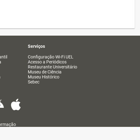
Serviços
ntil
Configuração Wi-Fi UEL
a
Acesso a Periódicos
Restaurante Universitário
Museu de Ciência
a
Museu Histórico
Sebec
formação
@