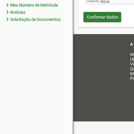
Meu Número de Matrícula
Notícias
Confirmar dados
Solicitação de Documentos
A
M
U
V
Q
M
Po