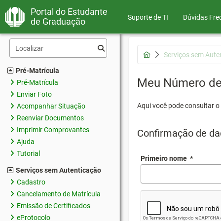
Portal do Estudante
Suporte de TI
Dúvidas Fre
de Graduação
Serviços sem Aute
Pré-Matrícula
Meu Número de 
Pré-Matrícula
Enviar Foto
Aqui você pode consultar o
Acompanhar Situação
Reenviar Documentos
Imprimir Comprovantes
Confirmação de da
Ajuda
Tutorial
Primeiro nome
*
Serviços sem Autenticação
Cadastro
Cancelamento de Matrícula
Emissão de Certificados
eProtocolo