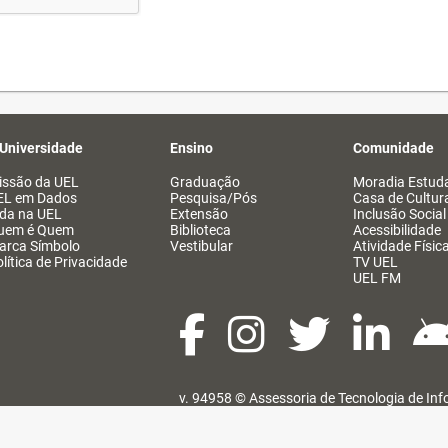
 Universidade
Ensino
Comunidade
issão da UEL
Graduação
Moradia Estuda
EL em Dados
Pesquisa/Pós
Casa de Cultur
ida na UEL
Extensão
Inclusão Social
uem é Quem
Biblioteca
Acessibilidade
arca Símbolo
Vestibular
Atividade Físic
lítica de Privacidade
TV UEL
UEL FM
v. 94958 ©
Assessoria de Tecnologia de In