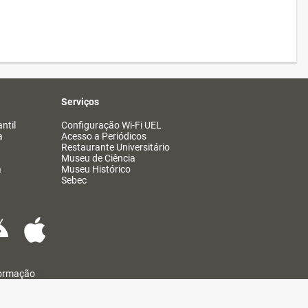
Serviços
ntil
Configuração Wi-Fi UEL
a
Acesso a Periódicos
Restaurante Universitário
Museu de Ciência
a
Museu Histórico
Sebec
formação
@