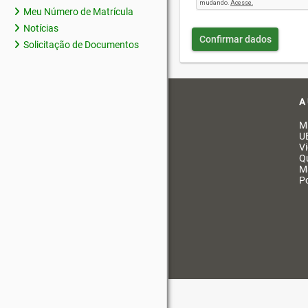
Meu Número de Matrícula
Notícias
Confirmar dados
Solicitação de Documentos
A
M
U
V
Q
M
Po