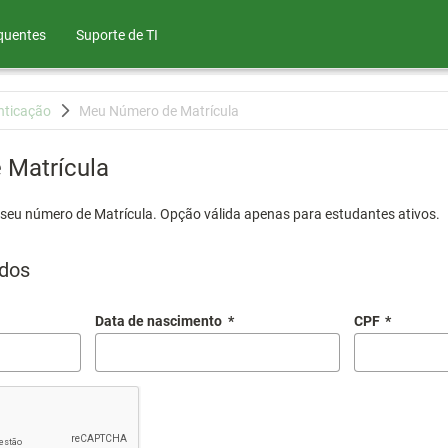
quentes
Suporte de TI
nticação
Meu Número de Matrícula
Matrícula
 seu número de Matrícula. Opção válida apenas para estudantes ativos.
dos
Data de nascimento
*
CPF
*