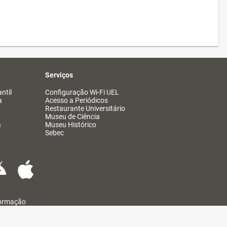
Serviços
ntil
Configuração Wi-Fi UEL
a
Acesso a Periódicos
Restaurante Universitário
Museu de Ciência
a
Museu Histórico
Sebec
formação
@