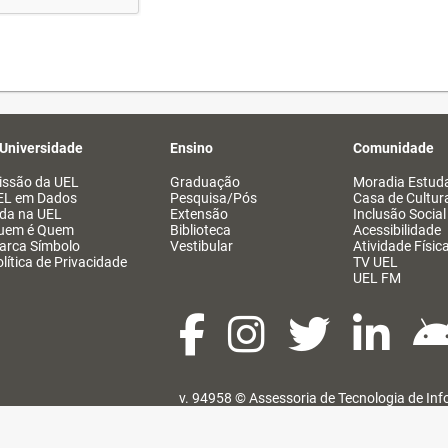
 Universidade
Ensino
Comunidade
issão da UEL
Graduação
Moradia Estuda
EL em Dados
Pesquisa/Pós
Casa de Cultur
ida na UEL
Extensão
Inclusão Social
uem é Quem
Biblioteca
Acessibilidade
arca Símbolo
Vestibular
Atividade Físic
lítica de Privacidade
TV UEL
UEL FM
v. 94958 ©
Assessoria de Tecnologia de In