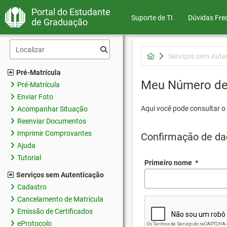
Portal do Estudante
Suporte de TI
Dúvidas Fre
de Graduação
Serviços sem Aute
Pré-Matrícula
Meu Número de 
Pré-Matrícula
Enviar Foto
Aqui você pode consultar o
Acompanhar Situação
Reenviar Documentos
Imprimir Comprovantes
Confirmação de da
Ajuda
Tutorial
Primeiro nome
*
Serviços sem Autenticação
Cadastro
Cancelamento de Matrícula
Emissão de Certificados
eProtocolo