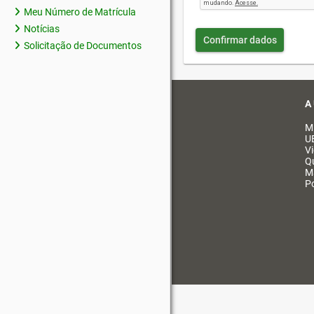
Meu Número de Matrícula
Notícias
Confirmar dados
Solicitação de Documentos
A
M
U
V
Q
M
Po