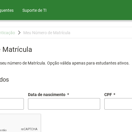
quentes
Suporte de TI
nticação
Meu Número de Matrícula
Matrícula
 seu número de Matrícula. Opção válida apenas para estudantes ativos.
dos
Data de nascimento
*
CPF
*