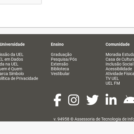
 Universidade
Ensino
Comunidade
issão da UEL
Graduação
Moradia Estuda
EL em Dados
Pesquisa/Pós
Casa de Cultur
ida na UEL
Extensão
Inclusão Social
uem é Quem
Biblioteca
Acessibilidade
arca Símbolo
Vestibular
Atividade Físic
lítica de Privacidade
TV UEL
UEL FM
v. 94958 ©
Assessoria de Tecnologia de In