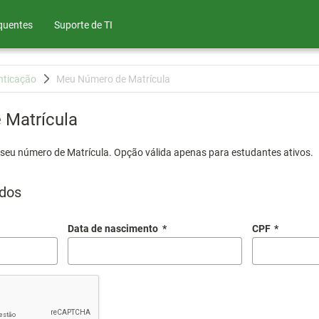
quentes
Suporte de TI
nticação
Meu Número de Matrícula
Matrícula
 seu número de Matrícula. Opção válida apenas para estudantes ativos.
dos
Data de nascimento
*
CPF
*