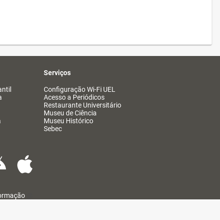
Serviços
ntil
Configuração Wi-Fi UEL
a
Acesso a Periódicos
Restaurante Universitário
Museu de Ciência
a
Museu Histórico
Sebec
formação
@