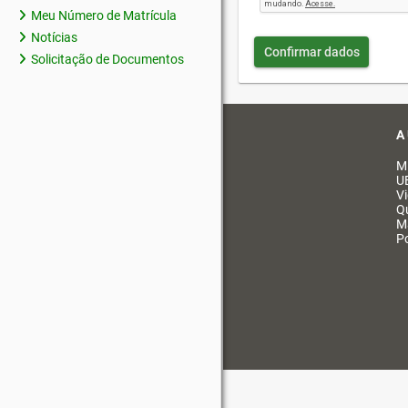
Meu Número de Matrícula
Notícias
Confirmar dados
Solicitação de Documentos
A
M
U
V
Q
M
Po