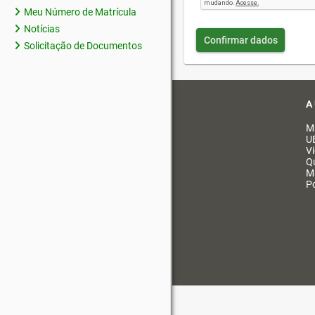
Meu Número de Matrícula
Notícias
Confirmar dados
Solicitação de Documentos
A
M
U
V
Q
M
Po