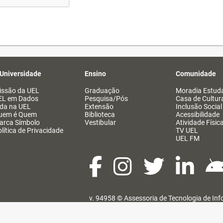
 Universidade
Ensino
Comunidade
issão da UEL
Graduação
Moradia Estuda
EL em Dados
Pesquisa/Pós
Casa de Cultur
ida na UEL
Extensão
Inclusão Social
uem é Quem
Biblioteca
Acessibilidade
arca Símbolo
Vestibular
Atividade Físic
lítica de Privacidade
TV UEL
UEL FM
v. 94958 ©
Assessoria de Tecnologia de In