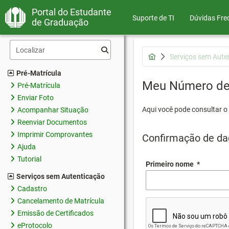
Portal do Estudante
Suporte de TI
Dúvidas Fre
de Graduação
Serviços sem Aute
Pré-Matrícula
Meu Número de 
Pré-Matrícula
Enviar Foto
Aqui você pode consultar o
Acompanhar Situação
Reenviar Documentos
Imprimir Comprovantes
Confirmação de da
Ajuda
Tutorial
Primeiro nome
*
Serviços sem Autenticação
Cadastro
Cancelamento de Matrícula
Emissão de Certificados
eProtocolo