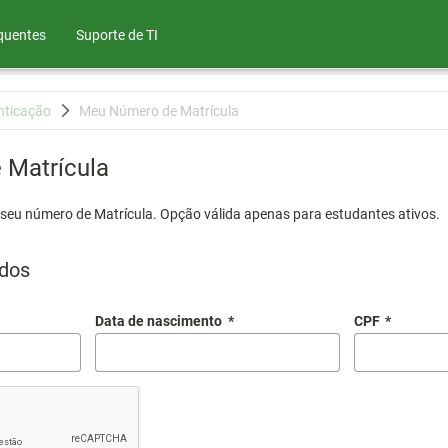
quentes
Suporte de TI
nticação
Meu Número de Matrícula
Matrícula
 seu número de Matrícula. Opção válida apenas para estudantes ativos.
dos
Data de nascimento
*
CPF
*