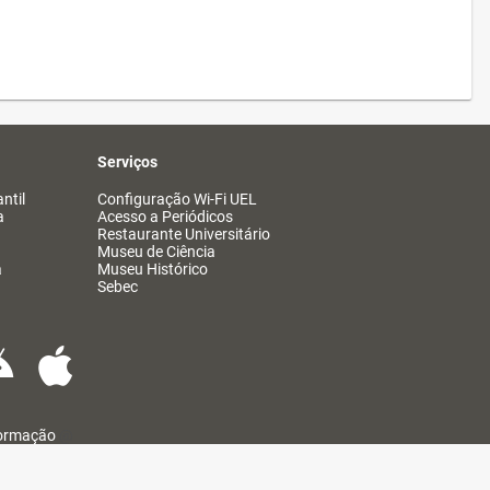
Serviços
ntil
Configuração Wi-Fi UEL
a
Acesso a Periódicos
Restaurante Universitário
Museu de Ciência
a
Museu Histórico
Sebec
formação
@