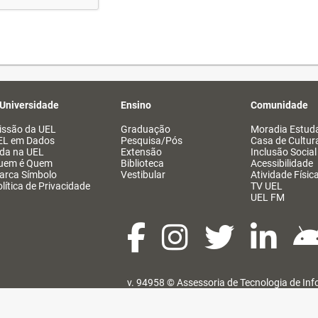
 Universidade
Ensino
Comunidade
issão da UEL
Graduação
Moradia Estuda
EL em Dados
Pesquisa/Pós
Casa de Cultur
ida na UEL
Extensão
Inclusão Social
uem é Quem
Biblioteca
Acessibilidade
arca Símbolo
Vestibular
Atividade Físic
lítica de Privacidade
TV UEL
UEL FM
v. 94958 ©
Assessoria de Tecnologia de In