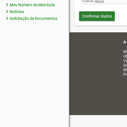
Meu Número de Matrícula
Notícias
Confirmar dados
Solicitação de Documentos
A
M
U
V
Q
M
Po