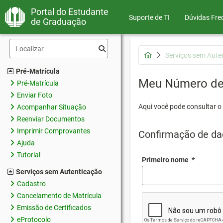
Portal do Estudante
Suporte de TI
Dúvidas Fre
de Graduação
Serviços sem Aute
Pré-Matrícula
Meu Número de 
Pré-Matrícula
Enviar Foto
Aqui você pode consultar o
Acompanhar Situação
Reenviar Documentos
Imprimir Comprovantes
Confirmação de da
Ajuda
Tutorial
Primeiro nome
*
Serviços sem Autenticação
Cadastro
Cancelamento de Matrícula
Emissão de Certificados
eProtocolo