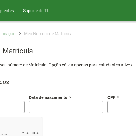
quentes
Suporte de TI
nticação
Meu Número de Matrícula
Matrícula
 seu número de Matrícula. Opção válida apenas para estudantes ativos.
dos
Data de nascimento
*
CPF
*