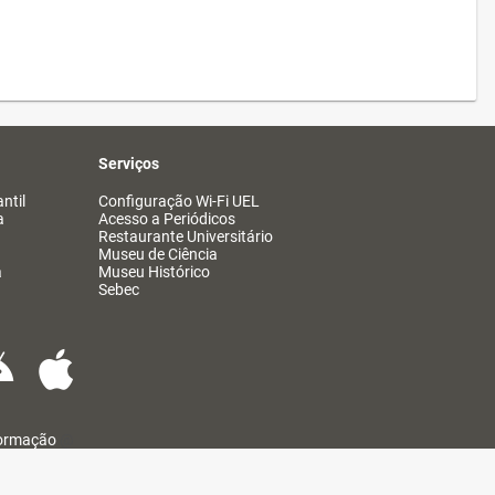
Serviços
ntil
Configuração Wi-Fi UEL
a
Acesso a Periódicos
Restaurante Universitário
Museu de Ciência
a
Museu Histórico
Sebec
formação
@