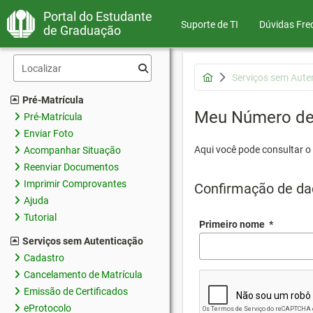
Portal do Estudante
Suporte de TI
Dúvidas Fre
de Graduação
Serviços sem Aute
Pré-Matrícula
Meu Número de 
Pré-Matrícula
Enviar Foto
Aqui você pode consultar o
Acompanhar Situação
Reenviar Documentos
Imprimir Comprovantes
Confirmação de da
Ajuda
Tutorial
Primeiro nome
*
Serviços sem Autenticação
Cadastro
Cancelamento de Matrícula
Emissão de Certificados
eProtocolo