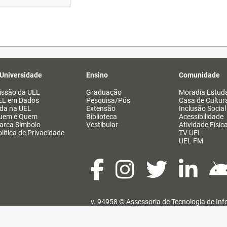
 Universidade
Ensino
Comunidade
issão da UEL
Graduação
Moradia Estuda
EL em Dados
Pesquisa/Pós
Casa de Cultur
ida na UEL
Extensão
Inclusão Social
uem é Quem
Biblioteca
Acessibilidade
arca Símbolo
Vestibular
Atividade Físic
lítica de Privacidade
TV UEL
UEL FM
v. 94958 ©
Assessoria de Tecnologia de In