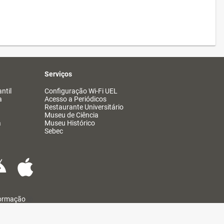
Serviços
ntil
Configuração Wi-Fi UEL
a
Acesso a Periódicos
Restaurante Universitário
Museu de Ciência
a
Museu Histórico
Sebec
formação
@