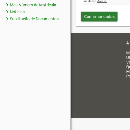
Meu Número de Matrícula
Notícias
Confirmar dados
Solicitação de Documentos
A
M
U
V
Q
M
Po