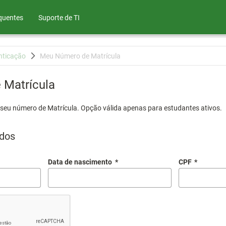
quentes
Suporte de TI
nticação
Meu Número de Matrícula
Matrícula
 seu número de Matrícula. Opção válida apenas para estudantes ativos.
dos
Data de nascimento
*
CPF
*