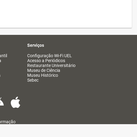
Serviços
ntil
Configuração Wi-Fi UEL
a
Acesso a Periódicos
Restaurante Universitário
Museu de Ciência
a
Museu Histórico
Sebec
formação
@