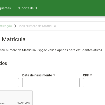
quentes
Suporte de TI
nticação
Meu Número de Matrícula
Matrícula
 seu número de Matrícula. Opção válida apenas para estudantes ativos.
dos
Data de nascimento
*
CPF
*