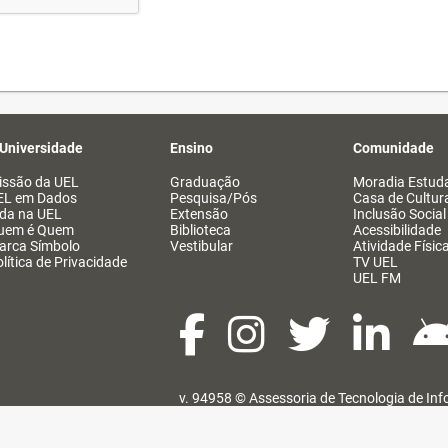
 Universidade
Ensino
Comunidade
issão da UEL
Graduação
Moradia Estuda
EL em Dados
Pesquisa/Pós
Casa de Cultur
ida na UEL
Extensão
Inclusão Social
uem é Quem
Biblioteca
Acessibilidade
arca Símbolo
Vestibular
Atividade Físic
lítica de Privacidade
TV UEL
UEL FM
v. 94958 ©
Assessoria de Tecnologia de In