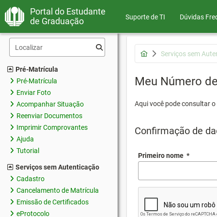
Portal do Estudante
Suporte de TI
Dúvidas Fre
de Graduação
Serviços sem Aute
Pré-Matrícula
Meu Número de 
Pré-Matrícula
Enviar Foto
Aqui você pode consultar o
Acompanhar Situação
Reenviar Documentos
Imprimir Comprovantes
Confirmação de da
Ajuda
Tutorial
Primeiro nome
*
Serviços sem Autenticação
Cadastro
Cancelamento de Matrícula
Emissão de Certificados
eProtocolo