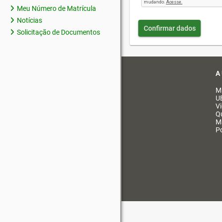
Meu Número de Matrícula
Notícias
Confirmar dados
Solicitação de Documentos
A
M
U
V
Q
M
Po