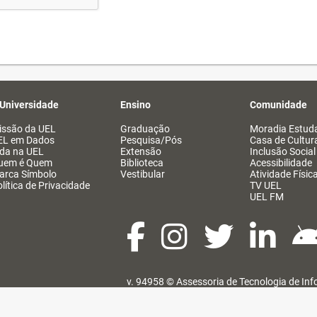
 Universidade
Ensino
Comunidade
issão da UEL
Graduação
Moradia Estuda
EL em Dados
Pesquisa/Pós
Casa de Cultur
ida na UEL
Extensão
Inclusão Social
uem é Quem
Biblioteca
Acessibilidade
arca Símbolo
Vestibular
Atividade Físic
lítica de Privacidade
TV UEL
UEL FM
v. 94958 ©
Assessoria de Tecnologia de In