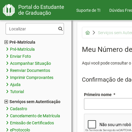
Portal do Estudante
Suporte de TI
Dúvidas Fre
de Graduação
Serviços sem Aute
Pré-Matrícula
Meu Número de 
Pré-Matrícula
Enviar Foto
Aqui você pode consultar o
Acompanhar Situação
Reenviar Documentos
Imprimir Comprovantes
Confirmação de da
Ajuda
Tutorial
Primeiro nome
*
Serviços sem Autenticação
Cadastro
Cancelamento de Matrícula
Emissão de Certificados
eProtocolo