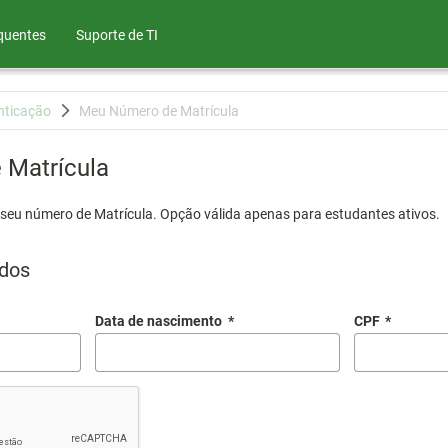
quentes
Suporte de TI
nticação
Meu Número de Matrícula
Matrícula
 seu número de Matrícula. Opção válida apenas para estudantes ativos.
dos
Data de nascimento
*
CPF
*