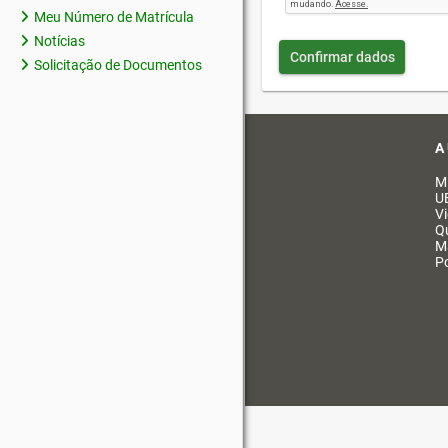
Meu Número de Matrícula
Notícias
Confirmar dados
Solicitação de Documentos
A
M
U
V
Q
M
Po