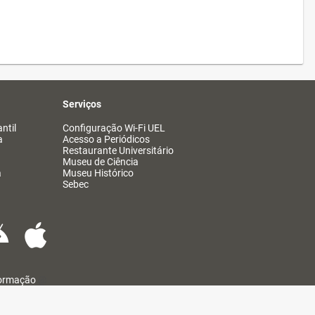
Serviços
ntil
Configuração Wi-Fi UEL
a
Acesso a Periódicos
Restaurante Universitário
Museu de Ciência
a
Museu Histórico
Sebec
formação
@