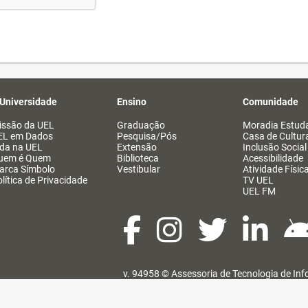
 Universidade
Ensino
Comunidade
issão da UEL
Graduação
Moradia Estuda
EL em Dados
Pesquisa/Pós
Casa de Cultur
ida na UEL
Extensão
Inclusão Social
uem é Quem
Biblioteca
Acessibilidade
arca Símbolo
Vestibular
Atividade Físic
lítica de Privacidade
TV UEL
UEL FM
v. 94958 ©
Assessoria de Tecnologia de In