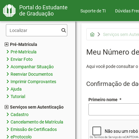
Portal do Estudante
Suporte de TI
Dúvidas Fre
de Graduação
Serviços sem Aute
Pré-Matrícula
Meu Número de 
Pré-Matrícula
Enviar Foto
Aqui você pode consultar o
Acompanhar Situação
Reenviar Documentos
Imprimir Comprovantes
Confirmação de da
Ajuda
Tutorial
Primeiro nome
*
Serviços sem Autenticação
Cadastro
Cancelamento de Matrícula
Emissão de Certificados
eProtocolo