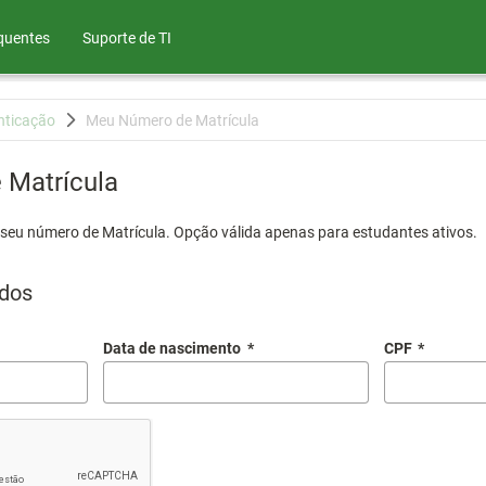
quentes
Suporte de TI
nticação
Meu Número de Matrícula
Matrícula
 seu número de Matrícula. Opção válida apenas para estudantes ativos.
dos
Data de nascimento
*
CPF
*