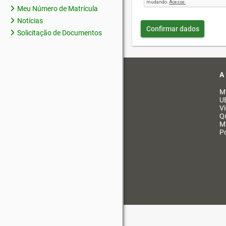
Meu Número de Matrícula
Notícias
Confirmar dados
Solicitação de Documentos
A
M
U
V
Q
M
Po