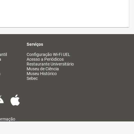
Serviços
ntil
Configuração Wi-Fi UEL
a
Acesso a Periódicos
Restaurante Universitário
Museu de Ciência
a
Museu Histórico
Sebec
formação
@