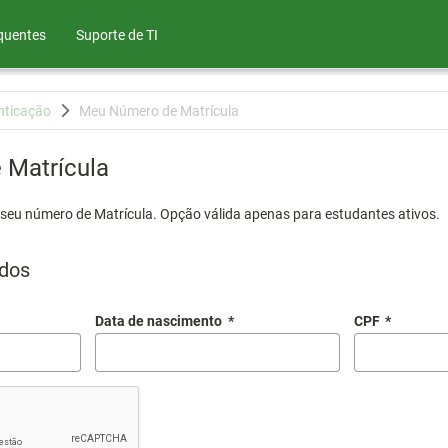
quentes
Suporte de TI
nticação
Meu Número de Matrícula
Matrícula
 seu número de Matrícula. Opção válida apenas para estudantes ativos.
dos
Data de nascimento
*
CPF
*