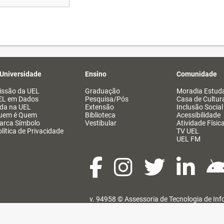
 Universidade
Ensino
Comunidade
issão da UEL
Graduação
Moradia Estuda
EL em Dados
Pesquisa/Pós
Casa de Cultur
ida na UEL
Extensão
Inclusão Social
uem é Quem
Biblioteca
Acessibilidade
arca Símbolo
Vestibular
Atividade Físic
lítica de Privacidade
TV UEL
UEL FM
v. 94958 ©
Assessoria de Tecnologia de In