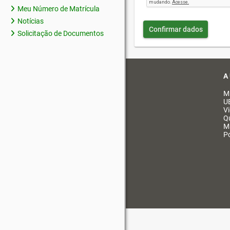
Meu Número de Matrícula
Notícias
Confirmar dados
Solicitação de Documentos
A
M
U
V
Q
M
Po