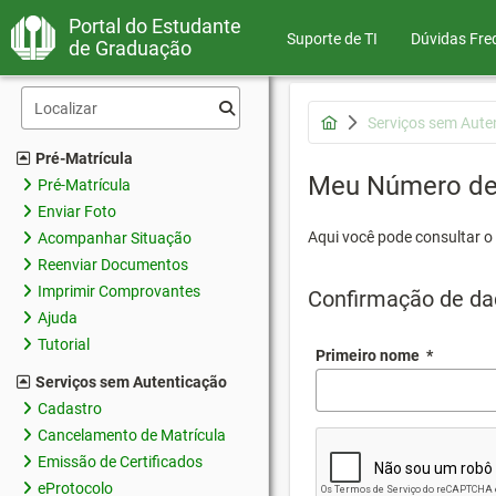
Portal do Estudante
Suporte de TI
Dúvidas Fre
de Graduação
Serviços sem Aute
Pré-Matrícula
Meu Número de 
Pré-Matrícula
Enviar Foto
Aqui você pode consultar o
Acompanhar Situação
Reenviar Documentos
Imprimir Comprovantes
Confirmação de da
Ajuda
Tutorial
Primeiro nome
*
Serviços sem Autenticação
Cadastro
Cancelamento de Matrícula
Emissão de Certificados
eProtocolo