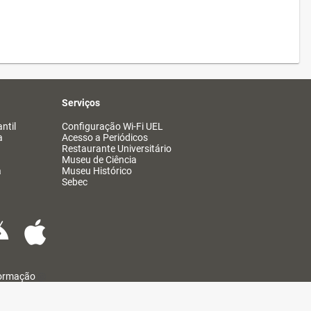
Serviços
ntil
Configuração Wi-Fi UEL
a
Acesso a Periódicos
Restaurante Universitário
Museu de Ciência
a
Museu Histórico
Sebec
formação
@