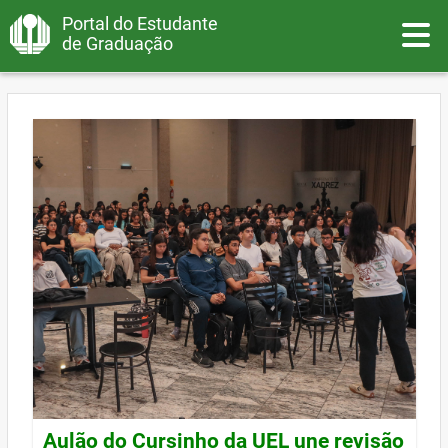
Portal do Estudante
Toggle
de Graduação
Aulão do Cursinho da UEL une revisão