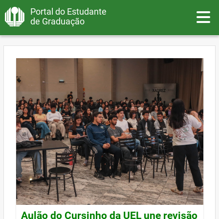
Portal do Estudante
Toggle
de Graduação
Aulão do Cursinho da UEL une revisão