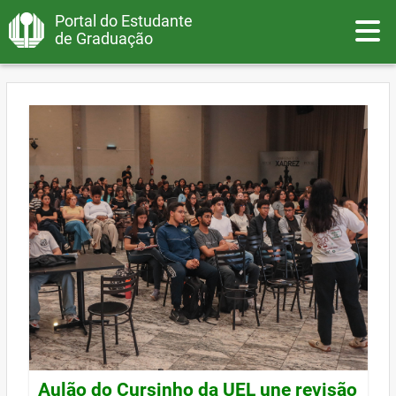
Portal do Estudante
Toggle
de Graduação
Aulão do Cursinho da UEL une revisão