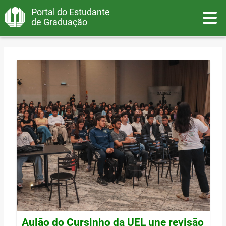
Portal do Estudante
Toggle
de Graduação
Aulão do Cursinho da UEL une revisão