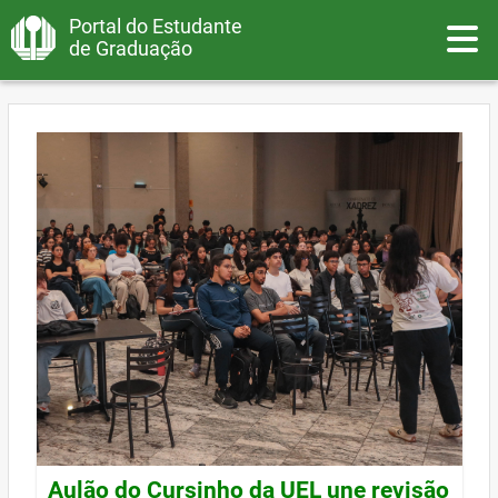
Portal do Estudante
Toggle
de Graduação
Aulão do Cursinho da UEL une revisão