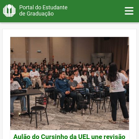
Portal do Estudante
Toggle
de Graduação
Aulão do Cursinho da UEL une revisão