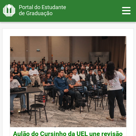
Portal do Estudante
Toggle
de Graduação
Aulão do Cursinho da UEL une revisão