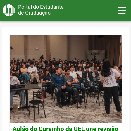
Portal do Estudante
Toggle
de Graduação
Aulão do Cursinho da UEL une revisão