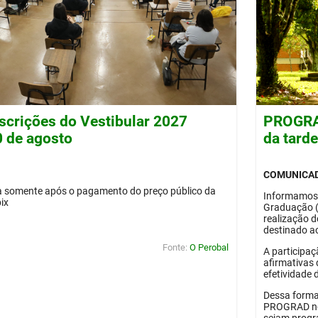
nscrições do Vestibular 2027
PROGRAD
0 de agosto
da tard
COMUNICA
da somente após o pagamento do preço público da
Informamos
pix
Graduação 
realização 
destinado ao
Fonte:
O Perobal
A participaç
afirmativas 
efetividade 
Dessa forma
PROGRAD no 