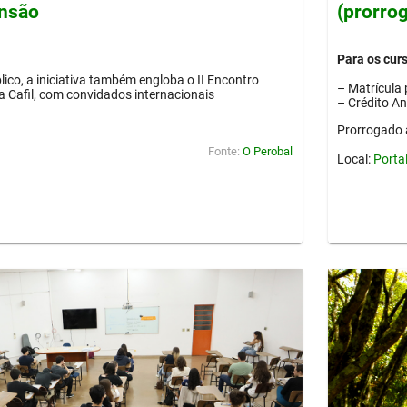
ensão
(prorro
Para os cur
lico, a iniciativa também engloba o II Encontro
– Matrícula 
ia Cafil, com convidados internacionais
– Crédito A
Prorrogado 
Fonte:
O Perobal
Local:
Porta