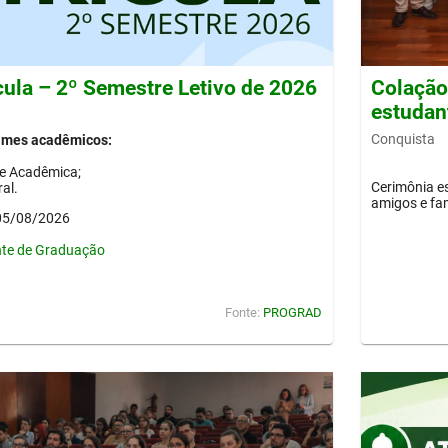
cula – 2º Semestre Letivo de 2026
Colação 
estudan
Conquista
gimes acadêmicos:
de Acadêmica;
Cerimônia es
al.
amigos e fam
 05/08/2026
nte de Graduação
Fonte:
PROGRAD