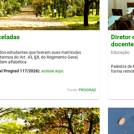
celadas
Diretor
docente
Educação
 dos estudantes que tiveram suas matrículas
termos do Art. 43, §8, do Regimento Geral,
dem alfabética
Palestra de 
al Prograd 117/2026)
:
acesse aqui
.
forma remot
Fonte:
PROGRAD