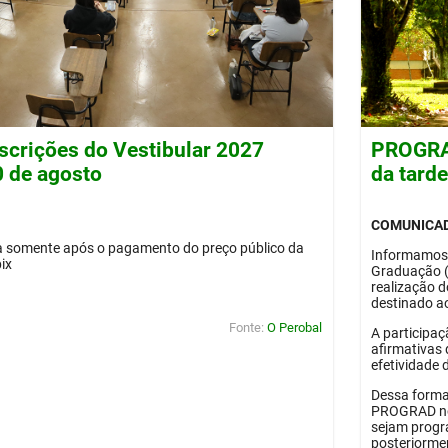
nscrições do Vestibular 2027
PROGRAD
0 de agosto
da tard
COMUNICA
da somente após o pagamento do preço público da
Informamos
pix
Graduação 
realização 
destinado ao
Fonte:
O Perobal
A participaç
afirmativas 
efetividade 
Dessa forma
PROGRAD no 
sejam progr
posteriorme