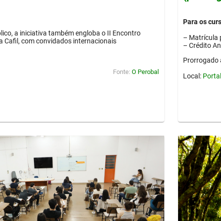
Para os cur
lico, a iniciativa também engloba o II Encontro
– Matrícula 
ia Cafil, com convidados internacionais
– Crédito A
Prorrogado 
Fonte:
O Perobal
Local:
Porta