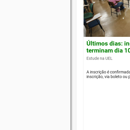
Últimos dias: i
terminam dia 1
Estude na UEL
A inscrição é confirma
inscrição, via boleto ou 