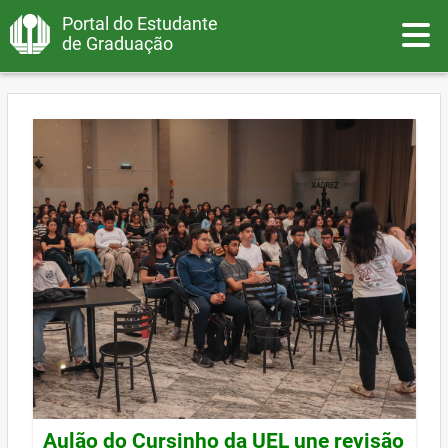
Portal do Estudante
Toggle
de Graduação
Aulão do Cursinho da UEL une revisão