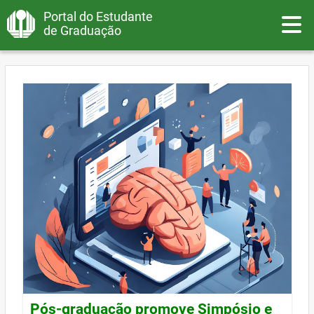
Portal do Estudante
Toggle
de Graduação
Pós-graduação promove Simpósio e