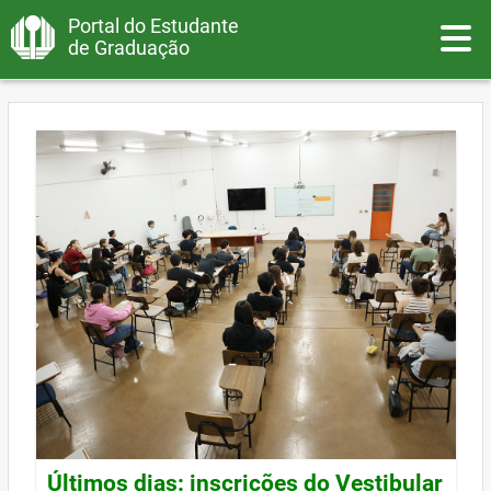
Portal do Estudante
Toggle
de Graduação
Últimos dias: inscrições do Vestibular